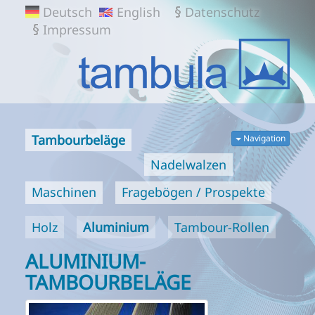
TAMBULA
Deutsch
English
Datenschutz
GMBH
Impressum
Tambourbeläge
Navigation
Nadelwalzen
Maschinen
Fragebögen / Prospekte
Holz
Aluminium
Tambour-Rollen
ALUMINIUM-
TAMBOURBELÄGE