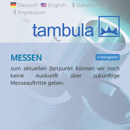
TAMBULA
Deutsch
English
Datenschutz
GMBH
Impressum
MESSEN
Navigation
zum aktuellen Zeitpunkt können wir noch
keine Auskunft über zukünftige
Messeauftritte geben.