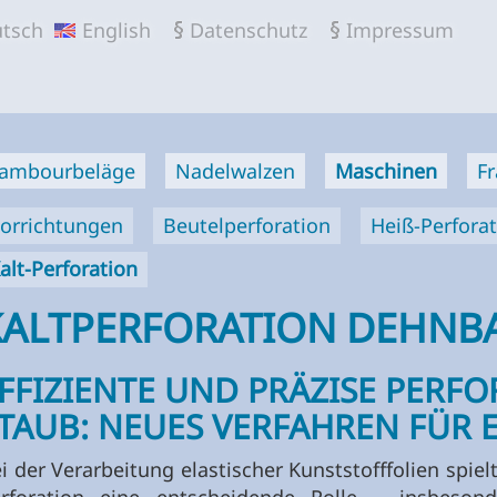
MBULA
tsch
English
Datenschutz
Impressum
BH
ambourbeläge
Nadelwalzen
Maschinen
F
orrichtungen
Beutelperforation
Heiß-Perfora
alt-Perforation
KALTPERFORATION DEHNBA
FFIZIENTE UND PRÄZISE PERF
TAUB: NEUES VERFAHREN FÜR E
i der Verarbeitung elastischer Kunststofffolien spielt