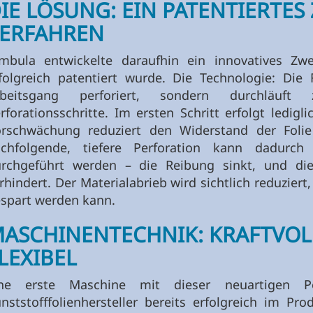
IE LÖSUNG: EIN PATENTIERTES
ERFAHREN
mbula entwickelte daraufhin ein innovatives Zwe
folgreich patentiert wurde. Die Technologie: Die 
rbeitsgang perforiert, sondern durchläuft
rforationsschritte. Im ersten Schritt erfolgt ledigl
rschwächung reduziert den Widerstand der Folie 
chfolgende, tiefere Perforation kann dadurch
rchgeführt werden – die Reibung sinkt, und di
rhindert. Der Materialabrieb wird sichtlich reduzier
spart werden kann.
ASCHINENTECHNIK: KRAFTVOLL
LEXIBEL
ine erste Maschine mit dieser neuartigen Pe
nststofffolienhersteller bereits erfolgreich im Pr