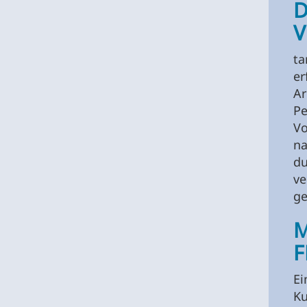
D
V
ta
er
A
Pe
Vo
na
du
ve
ge
M
F
E
Ku