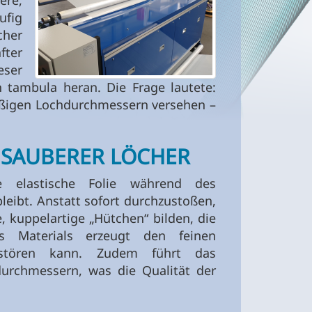
ere,
ufig
cher
ter
eser
tambula heran. Die Frage lautete:
hmäßigen Lochdurchmessern versehen –
T SAUBERER LÖCHER
e elastische Folie während des
leibt. Anstatt sofort durchzustoßen,
e, kuppelartige „Hütchen“ bilden, die
s Materials erzeugt den feinen
e stören kann. Zudem führt das
urchmessern, was die Qualität der