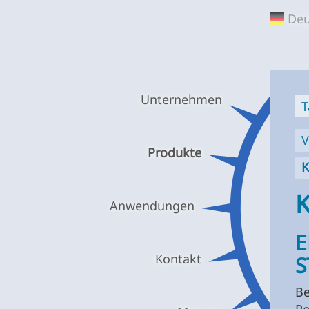
TA
Deu
GM
Unternehmen
T
V
Produkte
K
Anwendungen
E
Kontakt
S
Be