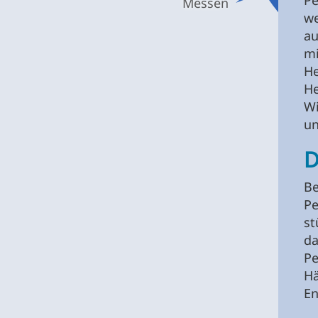
Pe
Messen
we
au
m
He
He
Wi
un
D
B
Pe
st
d
P
Hä
En