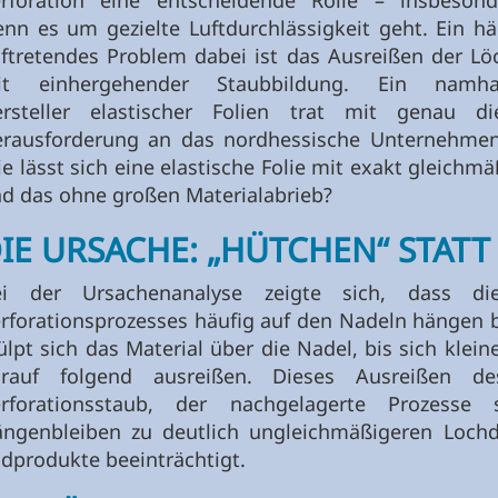
rforation eine entscheidende Rolle – insbesond
nn es um gezielte Luftdurchlässigkeit geht. Ein hä
ftretendes Problem dabei ist das Ausreißen der Lö
it einhergehender Staubbildung. Ein namhaf
rsteller elastischer Folien trat mit genau di
rausforderung an das nordhessische Unternehmen 
e lässt sich eine elastische Folie mit exakt gleic
d das ohne großen Materialabrieb?
IE URSACHE: „HÜTCHEN“ STAT
ei der Ursachenanalyse zeigte sich, dass di
rforationsprozesses häufig auf den Nadeln hängen b
ülpt sich das Material über die Nadel, bis sich klein
arauf folgend ausreißen. Dieses Ausreißen de
erforationsstaub, der nachgelagerte Prozess
ngenbleiben zu deutlich ungleichmäßigeren Lochd
dprodukte beeinträchtigt.